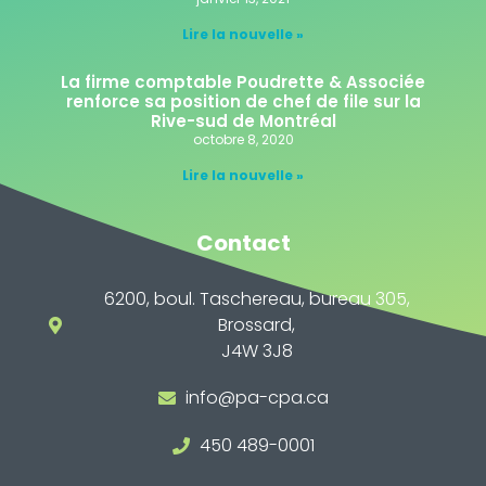
Lire la nouvelle »
La firme comptable Poudrette & Associée
renforce sa position de chef de file sur la
Rive-sud de Montréal
octobre 8, 2020
Lire la nouvelle »
Contact
6200, boul. Taschereau, bureau 305,
Brossard,
J4W 3J8
info@pa-cpa.ca
450 489-0001