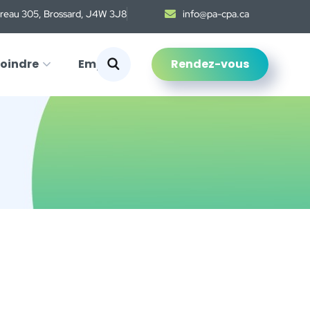
ureau 305, Brossard, J4W 3J8
info@pa-cpa.ca
Rendez-vous
joindre
Emploi