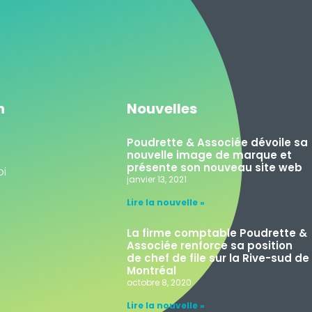
n
Nouvelles
Poudrette & Associée dévoile sa
nouvelle image de marque et
présente son nouveau site web
oi
janvier 13, 2021
Lire la nouvelle »
La firme comptable Poudrette &
Associée renforce sa position
de chef de file sur la Rive-sud de
Montréal
octobre 8, 2020
Lire la nouvelle »