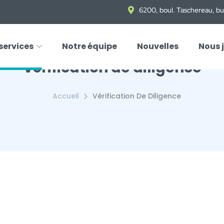
6200, boul. Taschereau, b
services
Notre équipe
Nouvelles
Nous 
Vérification de diligence
Accueil
Vérification De Diligence